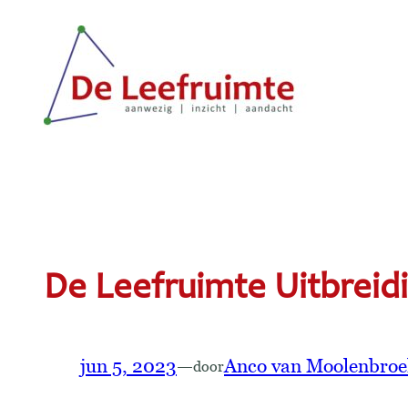
Ga
naar
de
inhoud
De Leefruimte Uitbreid
jun 5, 2023
—
Anco van Moolenbroe
door