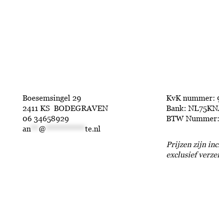
Boesemsingel 29
KvK nummer: 
2411 KS BODEGRAVEN
Bank: NL75KN
06 34658929
BTW Nummer:
an
**
@
**********
te.nl
Prijzen zijn in
exclusief verz