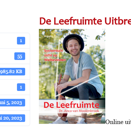
De Leefruimte Uitbr
1
55
985.82 KB
1
uni 5, 2023
ni 20, 2023
Online ui