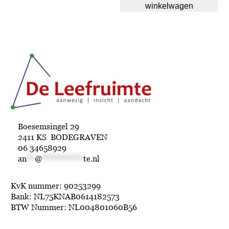
winkelwagen
Boesemsingel 29
2411 KS BODEGRAVEN
06 34658929
an
**
@
**********
te.nl
KvK nummer: 90253299
Bank: NL75KNAB0614182573
BTW Nummer: NL004801060B56