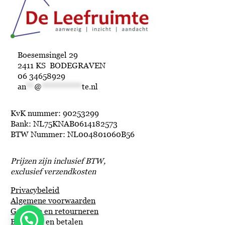
Boesemsingel 29
2411 KS BODEGRAVEN
06 34658929
an
**
@
**********
te.nl
KvK nummer: 90253299
Bank: NL75KNAB0614182573
BTW Nummer: NL004801060B56
Prijzen zijn inclusief BTW,
exclusief verzendkosten
Privacybeleid
Algemene voorwaarden
Garantie en retourneren
Bestellen en betalen